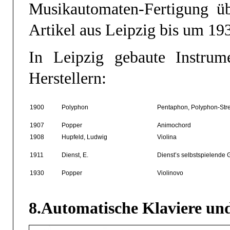
Musikautomaten-Fertigung üb
Artikel aus Leipzig bis um 19
In Leipzig gebaute Instru
Herstellern:
1900
Polyphon
Pentaphon, Polyphon-Str
1907
Popper
Animochord
1908
Hupfeld, Ludwig
Violina
1911
Dienst, E.
Dienst’s selbstspielende 
1930
Popper
Violinovo
8.Automatische Klaviere und